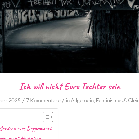
Ich will nicht Eure Tochter sein
/
/
ber 2025
7 Kommentare
in
Allgemein
,
Feminismus & Gleic
Sondern eure Doppelmoral.
er, nicht Migration