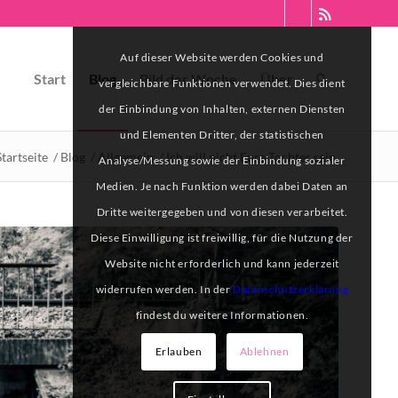
Auf dieser Website werden Cookies und
Start
Blog
Bild der Woche
Über
vergleichbare Funktionen verwendet. Dies dient
der Einbindung von Inhalten, externen Diensten
und Elementen Dritter, der statistischen
Startseite
/
Blog
/
Allgemein
/
Ich will nicht Eure Tochter sein
Analyse/Messung sowie der Einbindung sozialer
Medien. Je nach Funktion werden dabei Daten an
Dritte weitergegeben und von diesen verarbeitet.
Diese Einwilligung ist freiwillig, für die Nutzung der
Website nicht erforderlich und kann jederzeit
widerrufen werden. In der
Datenschutzerklärung
findest du weitere Informationen.
Erlauben
Ablehnen