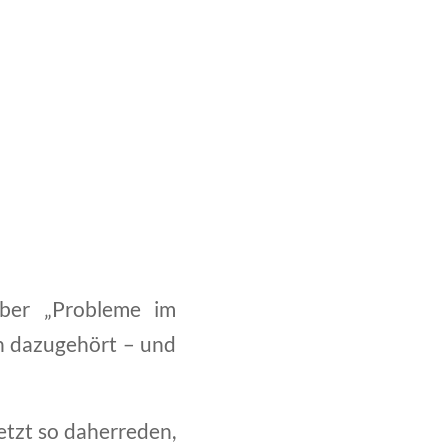
Über „Probleme im
ch dazugehört – und
etzt so daherreden,