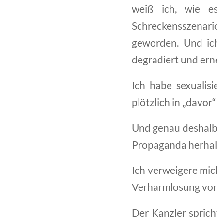
weiß ich, wie e
Schreckensszenario
geworden. Und ic
degradiert und ern
Ich habe sexualisi
plötzlich in „davor“
Und genau deshalb 
Propaganda herhalt
Ich verweigere mic
Verharmlosung von
Der Kanzler sprich