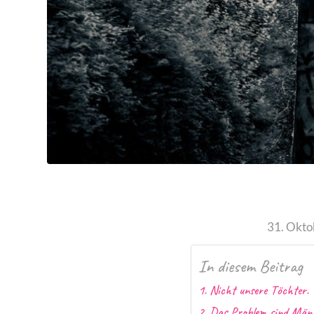
31. Okto
In diesem Beitrag
Nicht unsere Töchter. 
Das Problem sind Männ