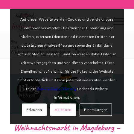
Auf dieser Website werden Cookies und vergleichbare
Funktionen verwendet. Dies dient der Einbindung von
Inhalten, externen Diensten und Elementen Dritter, der
Blog
statistischen Analyse/Messung sowie der Einbindung
Du bist hier:
Startseite
/
Blog
/
Allgemein
/
Weihnachtsmarkt in Magdeburg – Ein Jahr danach
sozialer Medien. Je nach Funktion werden dabei Daten an
Dritte weitergegeben und von diesen verarbeitet. Diese
sagt:
Einwilligung ist freiwillig, für die Nutzung der Website
nicht erforderlich und kann jederzeit widerrufen werden.
In der
Datenschutzerklärung
findest du weitere
Informationen.
Erlauben
Ablehnen
Einstellungen
Weihnachtsmarkt in Magdeburg –