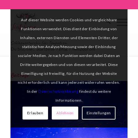
Auf dieser Website werden Cookies und vergleichbare
Funktionen verwendet. Dies dient der Einbindung von
Inhalten, externen Diensten und Elementen Dritter, der
Schlagwortarchiv für: Tempodrom
statistischen Analyse/Messung sowie der Einbindung
Du bist hier:
Startseite
/
Blog
/
Tempodrom
sozialer Medien. Je nach Funktion werden dabei Daten an
Dritte weitergegeben und von diesen verarbeitet. Diese
Einwilligung ist freiwillig, für die Nutzung der Website
Beiträge
nicht erforderlich und kann jederzeit widerrufen werden.
In der
Datenschutzerklärung
findest du weitere
Informationen.
Erlauben
Ablehnen
Einstellungen